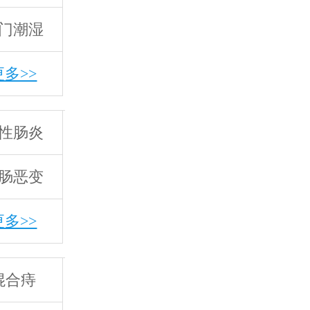
门潮湿
更多>>
性肠炎
肠恶变
更多>>
混合痔