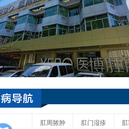
肛周脓肿
肛门湿疹
肛