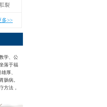
肛裂
更多>>
教学、公
坐落于福
量雄厚、
胃肠病。
疗方法，