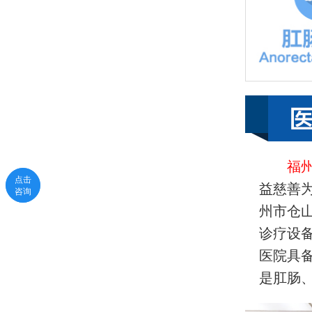
福
点击
点击
益慈善
咨询
咨询
州市仓
诊疗设
医院具
是肛肠