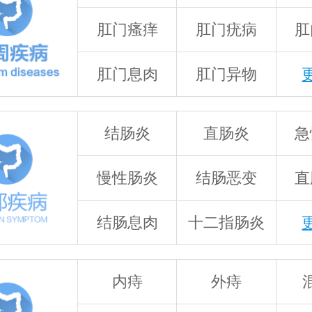
肛门瘙痒
肛门疣病
肛
肛门息肉
肛门异物
结肠炎
直肠炎
急
慢性肠炎
结肠恶变
直
结肠息肉
十二指肠炎
内痔
外痔