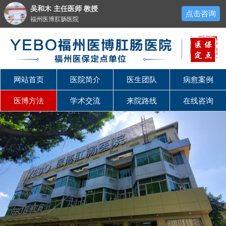
吴和木 主任医师 教授
点击咨询
福州医博肛肠医院
网站首页
医院简介
医生团队
病愈案例
医博方法
学术交流
来院路线
在线咨询