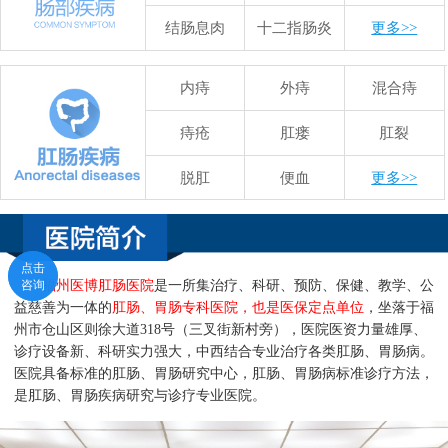
结肠息肉
十二指肠炎
更多>>
内痔
外痔
混合痔
痔疮
肛瘘
肛裂
脱肛
便血
更多>>
点击
点击
咨询
咨询
福州医博肛肠医院
是一所集治疗、科研、预防、保健、教学、公
益慈善为一体的
肛肠、胃肠专科医院，也是医保定点单位
，坐落于福
州市仓山区则徐大道318号（三叉街新村旁），医院医资力量雄厚、
诊疗设备新、科研实力强大，中西结合专业治疗各类肛肠、胃肠病。
医院具备标准的肛肠、胃肠研究中心，肛肠、胃肠病标准诊疗方法，
是肛肠、胃肠疾病研究与诊疗专业医院。