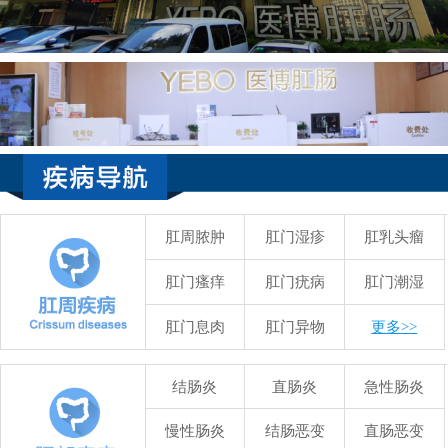
肛周脓肿
肛门湿疹
肛乳头瘤
肛门瘙痒
肛门疣病
肛门潮湿
肛门息肉
肛门异物
更多>>
结肠炎
直肠炎
急性肠炎
慢性肠炎
结肠恶变
直肠恶变