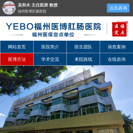
吴和木 主任医师 教授
点击咨询
福州医博肛肠医院
网站首页
医院简介
医生团队
病愈案例
医博方法
学术交流
来院路线
在线咨询