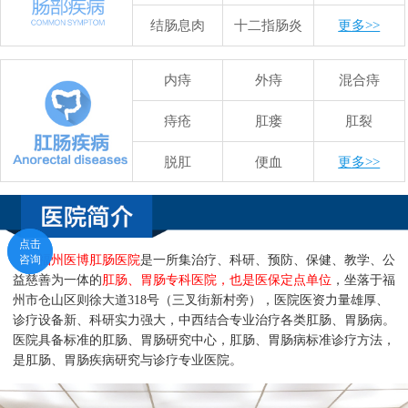
结肠息肉
十二指肠炎
更多>>
内痔
外痔
混合痔
痔疮
肛瘘
肛裂
脱肛
便血
更多>>
点击
点击
咨询
咨询
福州医博肛肠医院
是一所集治疗、科研、预防、保健、教学、公
益慈善为一体的
肛肠、胃肠专科医院，也是医保定点单位
，坐落于福
州市仓山区则徐大道318号（三叉街新村旁），医院医资力量雄厚、
诊疗设备新、科研实力强大，中西结合专业治疗各类肛肠、胃肠病。
医院具备标准的肛肠、胃肠研究中心，肛肠、胃肠病标准诊疗方法，
是肛肠、胃肠疾病研究与诊疗专业医院。