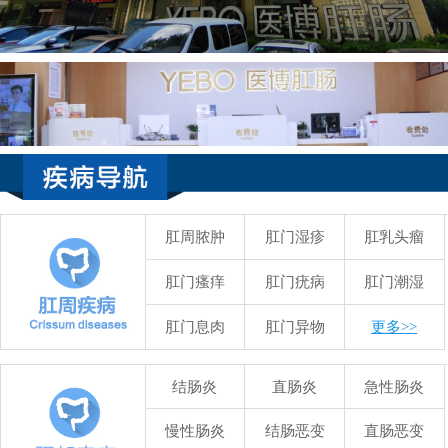
肛周脓肿
肛门湿疹
肛乳头瘤
肛门瘙痒
肛门疣病
肛门潮湿
肛门息肉
肛门异物
更多>>
结肠炎
直肠炎
急性肠炎
慢性肠炎
结肠恶变
直肠恶变