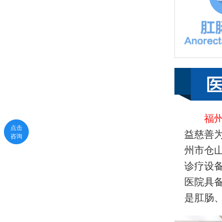
福
点击
点击
益慈善
咨询
咨询
州市仓
诊疗设
医院具
是肛肠