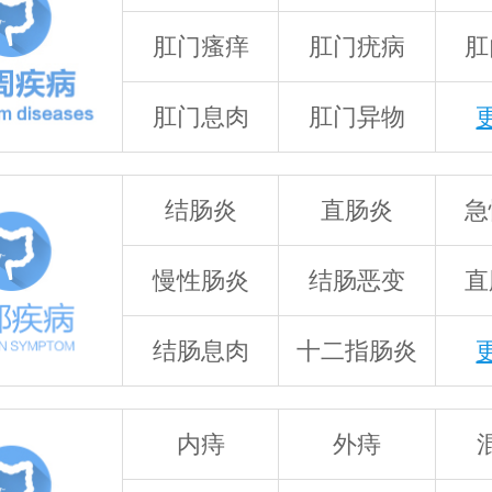
肛门瘙痒
肛门疣病
肛
肛门息肉
肛门异物
结肠炎
直肠炎
急
慢性肠炎
结肠恶变
直
结肠息肉
十二指肠炎
内痔
外痔