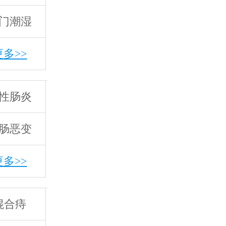
门潮湿
更多>>
性肠炎
肠恶变
更多>>
混合痔