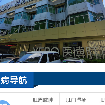
肛周脓肿
肛门湿疹
肛