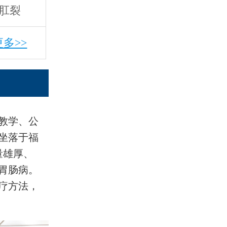
肛裂
更多>>
教学、公
坐落于福
量雄厚、
胃肠病。
疗方法，